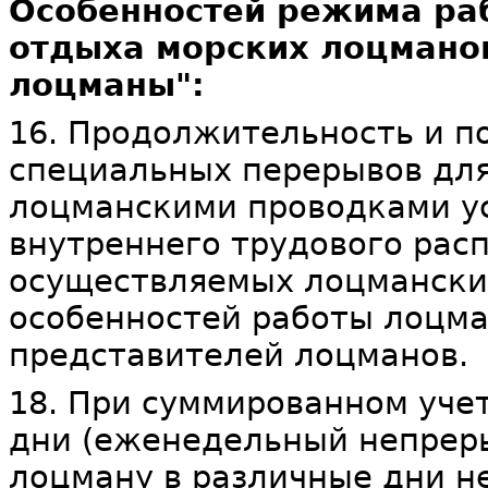
Особенностей режима ра
отдыха морских лоцманов
лоцманы":
16. Продолжительность и п
специальных перерывов для
лоцманскими проводками у
внутреннего трудового рас
осуществляемых лоцманских
особенностей работы лоцма
представителей лоцманов.
18. При суммированном уче
дни (еженедельный непрер
лоцману в различные дни н