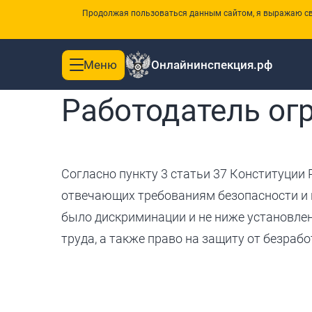
Продолжая пользоваться данным сайтом, я выражаю сво
Меню
Онлайнинспекция.рф
Toggle
Главная
navigation
Работодатель ог
Согласно пункту 3 статьи 37 Конституции Р
отвечающих требованиям безопасности и г
было дискриминации и не ниже установл
труда, а также право на защиту от безраб