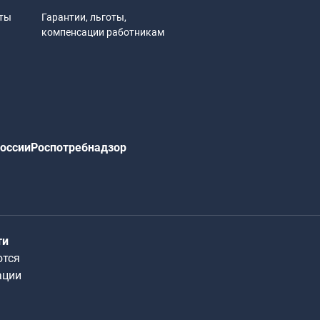
иты
Гарантии, льготы,
компенсации работникам
оссии
Роспотребнадзор
ти
ются
ации