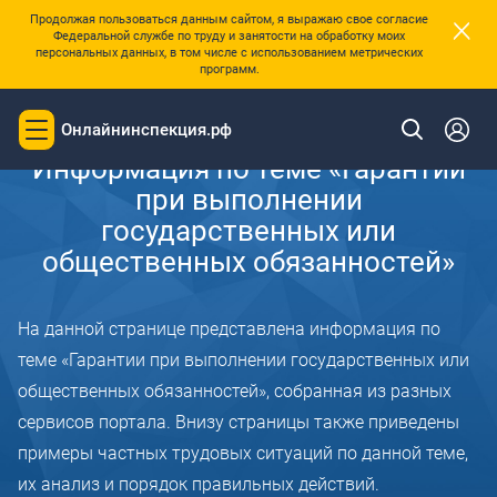
×
Продолжая пользоваться данным сайтом, я выражаю свое согласие
Федеральной службе по труду и занятости на обработку моих
персональных данных, в том числе с использованием метрических
программ.
Главная
Онлайнинспекция.рф
Toggle
navigation
Информация по теме «Гарантии
при выполнении
государственных или
общественных обязанностей»
На данной странице представлена информация по
теме «Гарантии при выполнении государственных или
общественных обязанностей», собранная из разных
сервисов портала. Внизу страницы также приведены
примеры частных трудовых ситуаций по данной теме,
их анализ и порядок правильных действий.