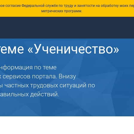
е согласие Федеральной службе по труду и занятости на обработку моих пе
метрических программ.
еме «Ученичество»
информация по теме
 сервисов портала. Внизу
 частных трудовых ситуаций по
равильных действий.