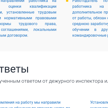
направлении работника на
Работодатель по
ой оценки квалификации
работника на 
и, установленные трудовым
дополнительное п
и нормативными правовыми
от работы, обязан
ормы трудового права,
среднюю заработну
соглашениями, локальными
обучении в дру
вым договором.
командировочные 
ответы
ученным ответом от дежурного инспектора и
рмления на работу мы направили
Установл