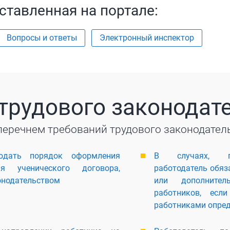
ставленная на портале:
Вопросы и ответы
Электронный инспектор
трудового законодат
перечнем требований трудового законодател
юдать порядок оформления
В случаях, пре
я ученического договора,
работодатель обяз
онодательством
или дополнител
работников, есл
работниками опред