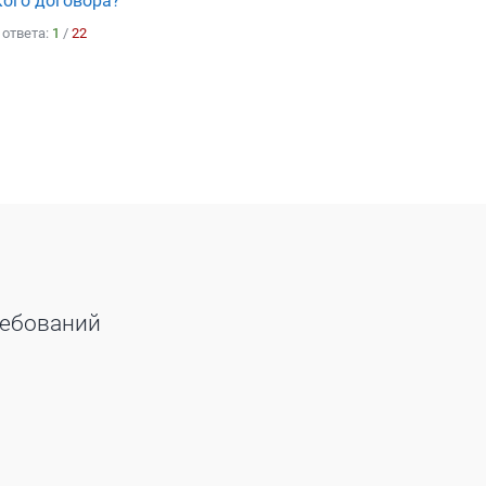
кого договора?
 ответа:
1
/
22
ребований